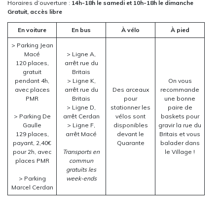
Horaires d’ouverture :
14h-18h le samedi et 10h-18h le dimanche
Gratuit, accès libre
En voiture
En bus
À vélo
À pied
> Parking Jean
Macé
> Ligne A,
120 places,
arrêt rue du
gratuit
Britais
pendant 4h,
> Ligne K,
On vous
avec places
arrêt rue du
Des arceaux
recommande
PMR
Britais
pour
une bonne
> Ligne D,
stationner les
paire de
> Parking De
arrêt Cerdan
vélos sont
baskets pour
Gaulle
> Ligne F,
disponibles
gravir la rue du
129 places,
arrêt Macé
devant le
Britais et vous
payant, 2,40€
Quarante
balader dans
pour 2h, avec
Transports en
le Village !
places PMR
commun
gratuits les
> Parking
week-ends
Marcel Cerdan