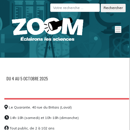
Skip
Panneau de gestion des cookies
to
content
DU 4 AU 5 OCTOBRE 2025
Le Quarante, 40 rue du Britais (Laval)
14h-18h (samedi) et 10h-18h (dimanche)
Tout public, de 2 à 102 ans