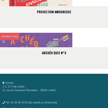
PROJECTION AMOUREUSE
ANIMATIONS
ARCHÉO QUIZ N°3
ZOOM
C.C.S.T.I de LAVAL
21 rue du Douanier Rousseau - 53000 LAVAL
Tel. 02.43.49.47.81 (du mardi au dimanche).