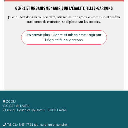
GENRE ET URBANISME : AGIR SUR L’ÉGALITÉ FILLES-GARÇONS
Jouer au foot dans la cour de récré, utiliser les transports en commun et accéder
aux barres de maintien, se déplacer sur les trottoirs,
En savoir plus : Genre et urbanisme : agir sur
l’égalité filles-garçons
ZOOM
C.C.S.T.I de LAVAL
21 rue du Douanier Rousseau - 53000 LAVAL
Tel. 02.43.49.47.81 (du mardi au dimanche).