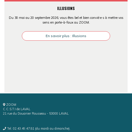
ILLUSIONS
Du 30 mai au 20 septembre 2026, vous êtes bel et bien convié·e·s à mettre vos
sens en porte-à-faux au ZOOM.
En savoir plus : Illusions
ZOOM
C.C.S.T.I de LAVAL
21 rue du Douanier Rousseau - 53000 LAVAL
Tel. 02.43.49.47.81 (du mardi au dimanche).