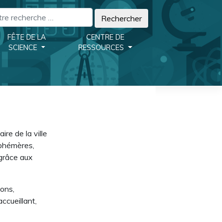
FÊTE DE LA
CENTRE DE
SCIENCE
RESSOURCES
ire de la ville
éphémères,
 grâce aux
çons,
ccueillant,