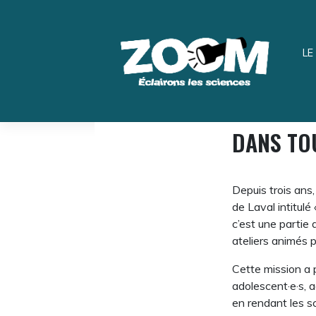
Skip
Panneau de gestion des cookies
to
content
LE
DANS TO
Depuis trois ans,
de Laval intitul
c’est une partie
ateliers animés p
Cette mission a p
adolescent·e·s, a
en rendant les s