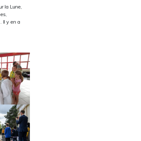
r la Lune,
es,
 Il y en a