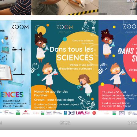
1
2022
202