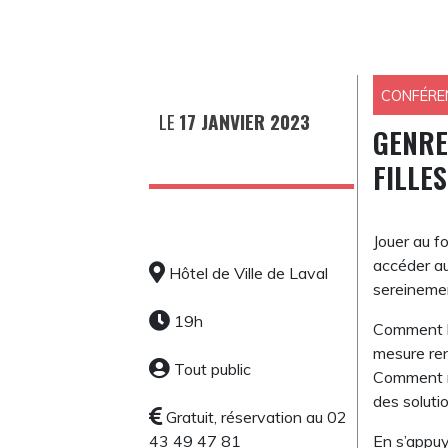
CONFÉRE
LE
17 JANVIER 2023
GENRE
FILLE
Jouer au f
accéder au
Hôtel de Ville de Laval
sereinemen
19h
Comment le
mesure ren
Tout public
Comment re
des soluti
Gratuit, réservation au 02
43 49 47 81
En s’appuy