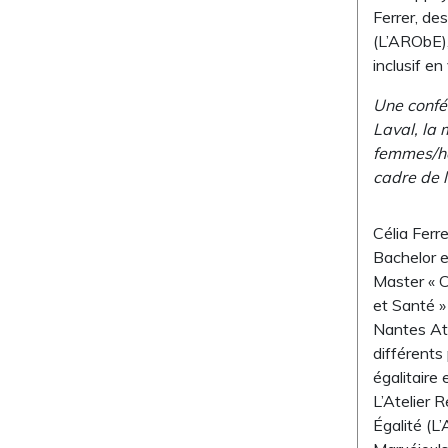
Ferrer, de
(L’ARObE),
inclusif en
Une confé
Laval, la 
femmes/ho
cadre de 
Célia Ferr
Bachelor e
Master « 
et Santé »
Nantes Atl
différents
égalitaire
L’Atelier 
Égalité (L