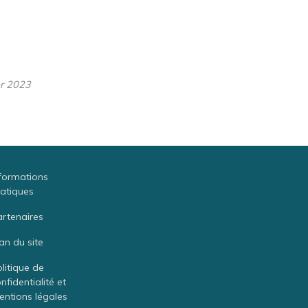
er 2023
formations
atiques
rtenaires
an du site
litique de
nfidentialité et
ntions légales