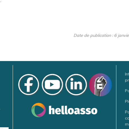
.
Date de publication : 6 janvi
In
pr
Pa
Pl
.
Po
co
me