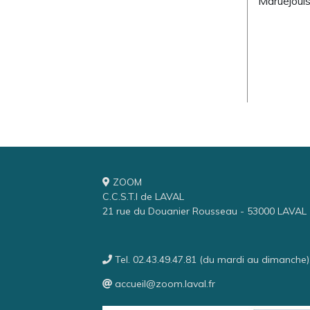
Maruéjouls
ZOOM
C.C.S.T.I de LAVAL
21 rue du Douanier Rousseau - 53000 LAVAL
Tel. 02.43.49.47.81 (du mardi au dimanche)
accueil@zoom.laval.fr