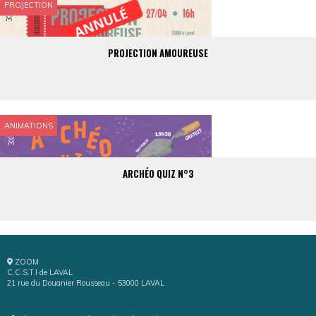
PROJECTION
PROJECTION AMOUREUSE
ANIMATIONS
ARCHÉO QUIZ N°3
ZOOM
C.C.S.T.I de LAVAL
21 rue du Douanier Rousseau - 53000 LAVAL