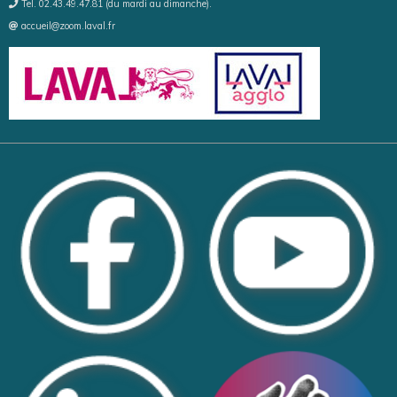
Tel. 02.43.49.47.81 (du mardi au dimanche).
accueil@zoom.laval.fr