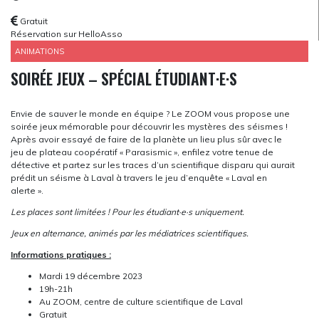
Gratuit
Réservation sur HelloAsso
ANIMATIONS
SOIRÉE JEUX – SPÉCIAL ÉTUDIANT·E·S
Envie de sauver le monde en équipe ? Le ZOOM vous propose une
soirée jeux mémorable pour découvrir les mystères des séismes !
Après avoir essayé de faire de la planète un lieu plus sûr avec le
jeu de plateau coopératif « Parasismic », enfilez votre tenue de
détective et partez sur les traces d’un scientifique disparu qui aurait
prédit un séisme à Laval à travers le jeu d’enquête « Laval en
alerte ».
Les places sont limitées ! Pour les étudiant·e·s uniquement.
Jeux en alternance, animés par les médiatrices scientifiques.
Informations pratiques :
Mardi 19 décembre 2023
19h-21h
Au ZOOM, centre de culture scientifique de Laval
Gratuit