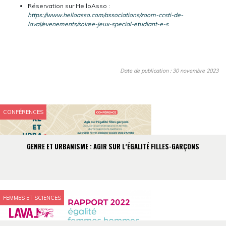
Réservation sur HelloAsso :
https://www.helloasso.com/associations/zoom-ccsti-de-
laval/evenements/soiree-jeux-special-etudiant-e-s
Date de publication : 30 novembre 2023
CONFÉRENCES
GENRE ET URBANISME : AGIR SUR L’ÉGALITÉ FILLES-GARÇONS
FEMMES ET SCIENCES