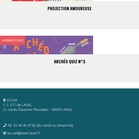
PROJECTION AMOUREUSE
ANIMATIONS
ARCHÉO QUIZ N°3
ZOOM
C.C.S.T.I de LAVAL
21 rue du Douanier Rousseau - 53000 LAVAL
Tel. 02.43.49.47.81 (du mardi au dimanche).
accueil@zoom.laval.fr