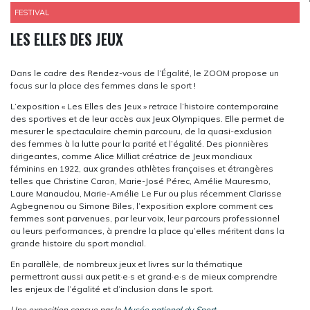
FESTIVAL
LES ELLES DES JEUX
Dans le cadre des Rendez-vous de l’Égalité, le ZOOM propose un
focus sur la place des femmes dans le sport !
L’exposition « Les Elles des Jeux » retrace l’histoire contemporaine
des sportives et de leur accès aux Jeux Olympiques. Elle permet de
mesurer le spectaculaire chemin parcouru, de la quasi-exclusion
des femmes à la lutte pour la parité et l’égalité. Des pionnières
dirigeantes, comme Alice Milliat créatrice de Jeux mondiaux
féminins en 1922, aux grandes athlètes françaises et étrangères
telles que Christine Caron, Marie-José Pérec, Amélie Mauresmo,
Laure Manaudou, Marie-Amélie Le Fur ou plus récemment Clarisse
Agbegnenou ou Simone Biles, l’exposition explore comment ces
femmes sont parvenues, par leur voix, leur parcours professionnel
ou leurs performances, à prendre la place qu’elles méritent dans la
grande histoire du sport mondial.
En parallèle, de nombreux jeux et livres sur la thématique
permettront aussi aux petit·e·s et grand·e·s de mieux comprendre
les enjeux de l’égalité et d’inclusion dans le sport.
Une exposition conçue par le
Musée national du Sport
.