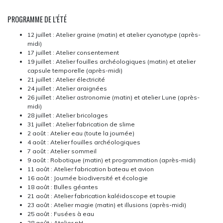
PROGRAMME DE L’ÉTÉ
12 juillet : Atelier graine (matin) et atelier cyanotype (après-
midi)
17 juillet : Atelier consentement
19 juillet : Atelier fouilles archéologiques (matin) et atelier
capsule temporelle (après-midi)
21 juillet : Atelier électricité
24 juillet : Atelier araignées
26 juillet : Atelier astronomie (matin) et atelier Lune (après-
midi)
28 juillet : Atelier bricolages
31 juillet : Atelier fabrication de slime
2 août : Atelier eau (toute la journée)
4 août : Atelier fouilles archéologiques
7 août : Atelier sommeil
9 août : Robotique (matin) et programmation (après-midi)
11 août : Atelier fabrication bateau et avion
16 août : Journée biodiversité et écologie
18 août : Bulles géantes
21 août : Atelier fabrication kaléidoscope et toupie
23 août : Atelier magie (matin) et illusions (après-midi)
25 août : Fusées à eau
28 août : Atelier pH