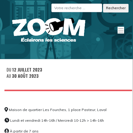
Skip
Panneau de gestion des cookies
to
content
DU
12 JUILLET 2023
AU
30 AOÛT 2023
Maison de quartier Les Fourches, 1 place Pasteur, Laval
Lundi et vendredi 14h-16h / Mercredi 10-12h > 14h-16h
À partir de 7 ans