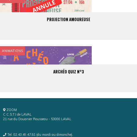
PROJECTION AMOUREUSE
ANIMATIONS
ARCHÉO QUIZ N°3
ZOOM
C.C.S.T.I de LAVAL
21 rue du Douanier Rousseau - 53000 LAVAL
Tel. 02.43.49.47.81 (du mardi au dimanche).