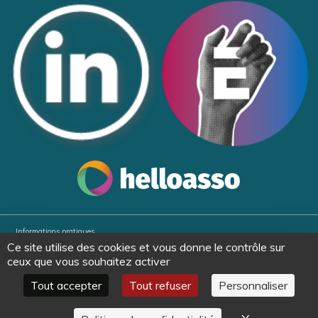
Informations pratiques
Ce site utilise des cookies et vous donne le contrôle sur
Partenaires
ceux que vous souhaitez activer
Plan du site
Tout accepter
Tout refuser
Personnaliser
Politique de confidentialité et mentions légales