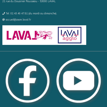
21 rue du Douanier Rousseau - 53000 LAVAL
Tel. 02.43.49.47.81 (du mardi au dimanche).
accueil@zoom.laval.fr