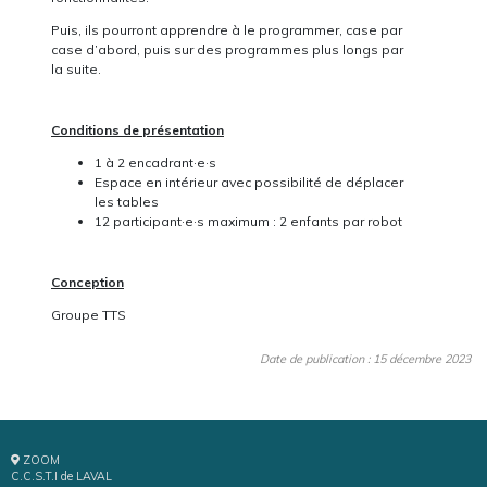
Puis, ils pourront apprendre à le programmer, case par
case d’abord, puis sur des programmes plus longs par
la suite.
Conditions de présentation
1 à 2 encadrant·e·s
Espace en intérieur avec possibilité de déplacer
les tables
12 participant·e·s maximum : 2 enfants par robot
Conception
Groupe TTS
Date de publication : 15 décembre 2023
ZOOM
C.C.S.T.I de LAVAL