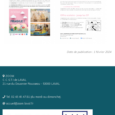
Date de publication : 1 février 2024
ZOOM
C.C.S.T.I de LAVAL
21 rue du Douanier Rousseau - 53000 LAVAL
Tel. 02.43.49.47.81 (du mardi au dimanche).
accueil@zoom.laval.fr