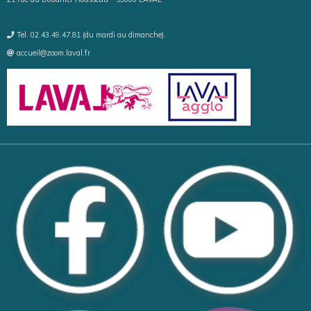
Tel. 02.43.49.47.81 (du mardi au dimanche).
accueil@zoom.laval.fr