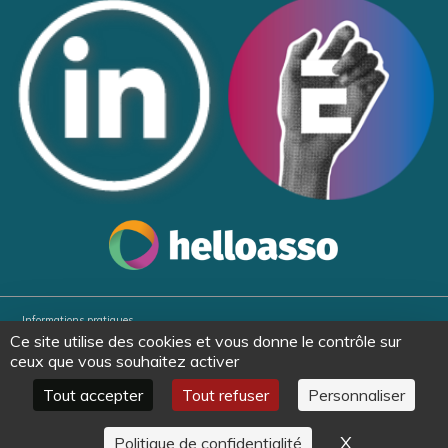
Informations pratiques
Ce site utilise des cookies et vous donne le contrôle sur
Partenaires
ceux que vous souhaitez activer
Plan du site
Tout accepter
Tout refuser
Personnaliser
Politique de confidentialité et mentions légales
X
Masquer le
Politique de confidentialité