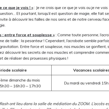
e ce que je vois ! »
: Je ne crois que ce que je vois ou je ne vois
uestion… Et pourtant, lorsqu’il est question de magie, elle fait s
vite à découvrir les failles de nos sens et de notre cerveau fac
ie.
 : entre force et souplesse »
: Comme toute personne, l’acro
e de taille : la pesanteur ! Cependant, l’acrobate semble parfois 
 gravitation. Entre force et souplesse, nos muscles se gonflent, s
ez découvrir les secrets de nos muscles et comprendre commen
t de réaliser des prouesses physiques !
riode scolaire
Vacances scolaire
3ème dimanche du mois
Du mardi au vendredi 15h
5h30 – 16h30 – 17h30
flash ont lieu dans la salle de médiation du ZOOM. L’accès e