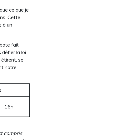
 que ce que je
ens. Cette
e à un
bate fait
défier la loi
’étirent, se
t notre
s
 – 16h
st compris