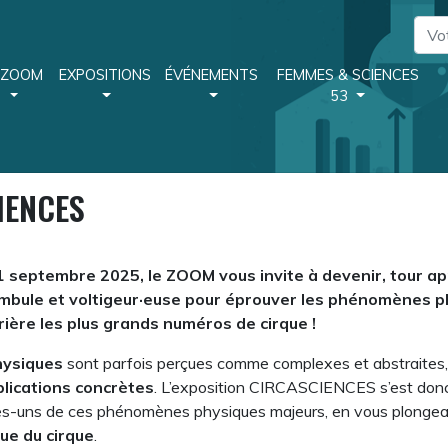
 ZOOM
EXPOSITIONS
ÉVÉNEMENTS
FEMMES & SCIENCES
53
IENCES
1 septembre 2025, le ZOOM vous invite à devenir, tour ap
mbule et voltigeur·euse pour éprouver les phénomènes p
ière les plus grands numéros de cirque !
hysiques
sont parfois perçues comme complexes et abstraites,
lications concrètes
. L’exposition CIRCASCIENCES s’est donc 
ques-uns de ces phénomènes physiques majeurs, en vous plonge
ue du cirque
.