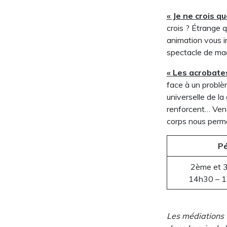
« Je ne crois qu
crois ? Étrange q
animation vous in
spectacle de mag
« Les acrobates
face à un problèm
universelle de la
renforcent… Ven
corps nous perme
Pé
2ème et 
14h30 – 1
Les médiations 