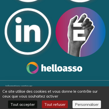
Informations pratiques
Ce site utilise des cookies et vous donne le contrôle sur
Partenaires
ceux que vous souhaitez activer
Plan du site
Tout accepter
Tout refuser
Personnaliser
Politique de confidentialité et mentions légales