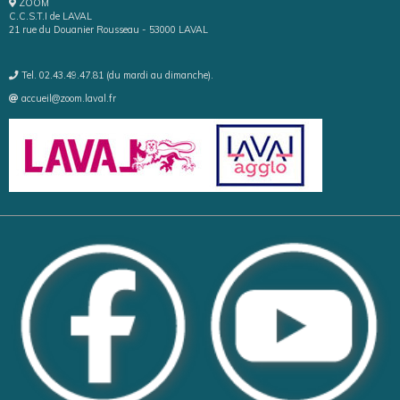
ZOOM
C.C.S.T.I de LAVAL
21 rue du Douanier Rousseau - 53000 LAVAL
Tel. 02.43.49.47.81 (du mardi au dimanche).
accueil@zoom.laval.fr