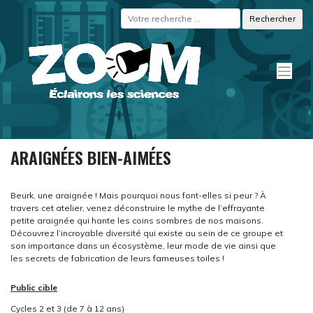
Skip
Panneau de gestion des cookies
to
content
ARAIGNÉES BIEN-AIMÉES
Beurk, une araignée ! Mais pourquoi nous font-elles si peur ? À
travers cet atelier, venez déconstruire le mythe de l’effrayante
petite araignée qui hante les coins sombres de nos maisons.
Découvrez l’incroyable diversité qui existe au sein de ce groupe et
son importance dans un écosystème, leur mode de vie ainsi que
les secrets de fabrication de leurs fameuses toiles !
Public cible
Cycles 2 et 3 (de 7 à 12 ans)